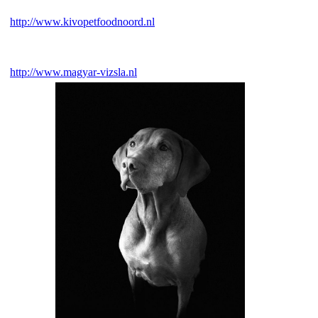
http://www.kivopetfoodnoord.nl
http://www.magyar-vizsla.nl